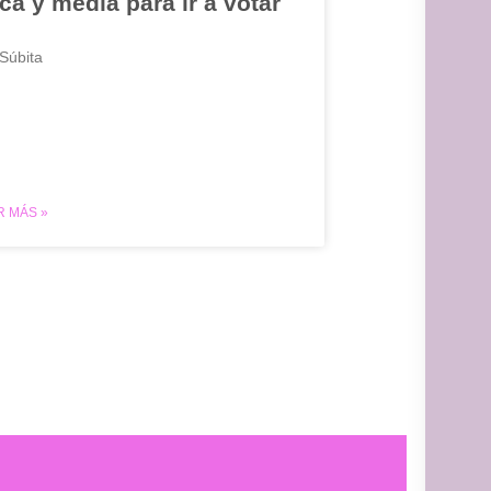
ca y media para ir a votar
Súbita
R MÁS »