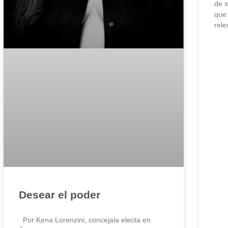
de s
que 
rele
Desear el poder
Por Kena Lorenzini, concejala electa en