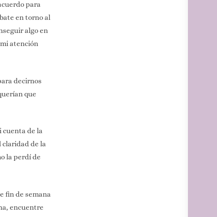
acuerdo para
bate en torno al
nseguir algo en
 mi atención
para decirnos
 querían que
i cuenta de la
 claridad de la
o la perdí de
te fin de semana
mna, encuentre