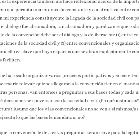
, esta experiencia también me hace reflexionar acerca de la import
o que permita una interacción constante y constructiva entre con
En mi experiencia constituyente la llegada de la sociedad civil con p
 el diálogo fue abrumadora, tan abrumadora y paralizante que todav
ajo de la convención debe ser el diálogo y la deliberación: (1) entre 
zaciones de la sociedad civil y (3) entre convencionales y organizaci
Para ello es clave que haya espacios que se abran explicitamente con 
 faciliten.
 me ha tocado organizar varios procesos participativos y en este t
necesario relevar: quienes llegaron a la convención tienen el manda
tras personas, van entonces a preguntar a sus bases todas y cada u
é decisiones se conversan con la sociedad civil? ¿En qué instancias
ctura? Asumo que los y las convencionales no se ven a si mismos/a
 ejecuta lo que las bases le mandatan, no?
que la convención le de a estas preguntas serán clave para la legiti