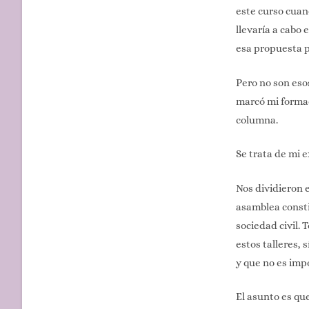
este curso cuan
llevaría a cabo
esa propuesta p
Pero no son eso
marcó mi formac
columna.
Se trata de mi 
Nos dividieron 
asamblea consti
sociedad civil. 
estos talleres,
y que no es impo
El asunto es qu