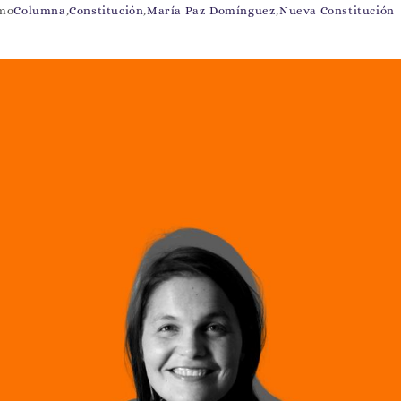
omo
Columna
,
Constitución
,
María Paz Domínguez
,
Nueva Constitución