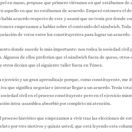
papel en mano, propuse que primero viéramos en qué estábamos de 
en aquello en que no estábamos de acuerdo. Empezó entonces el de
 había acuerdo respecto de este y asumí que no tenía por donde co
ntonces empezamos a hablar sobre el contenido del sándwich. Toda
gociación de votos entre los constituyentes para lograr un acuerdo.
ento donde sucede lo más importante: nos rodea la sociedad civil 
s. Algunos de ellos preferían que el sándwich fuera de queso, otros
 otros decían que el siguiente taller fuera en Túnez.
n ejercicio y un gran aprendizaje porque, como constituyente, me d
a que significa negociar e intentar llegar a un acuerdo. Tenía total
 sociedad civil en el proceso constituyente pero en el ejercicio mism
iación intra-asamblea absorbió por completo mi atención.
 proceso histórico que empezamos a vivir tras las elecciones de es
elato por tres motivos y quizás usted, que está leyendo esta colu