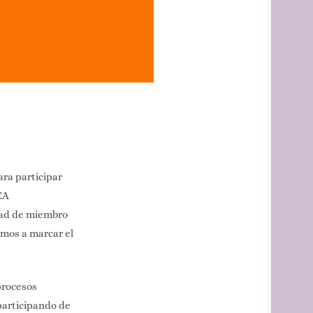
ara participar
EA
idad de miembro
amos a marcar el
procesos
participando de