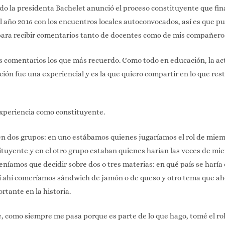
do la presidenta Bachelet anunció el proceso constituyente que fi
 el año 2016 con los encuentros locales autoconvocados, así es que 
ara recibir comentarios tanto de docentes como de mis compañeros
s comentarios los que más recuerdo. Como todo en educación, la a
ión fue una experiencial y es la que quiero compartir en lo que rest
experiencia como constituyente.
en dos grupos: en uno estábamos quienes jugaríamos el rol de miem
tuyente y en el otro grupo estaban quienes harían las veces de mi
Teníamos que decidir sobre dos o tres materias: en qué país se haría 
 sí ahí comeríamos sándwich de jamón o de queso y otro tema que a
rtante en la historia.
e, como siempre me pasa porque es parte de lo que hago, tomé el rol