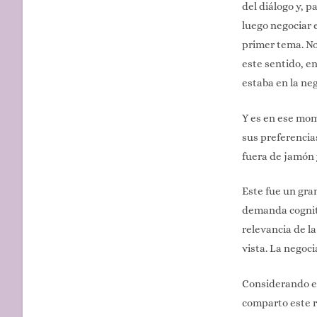
del diálogo y, 
luego negociar 
primer tema. No
este sentido, e
estaba en la ne
Y es en ese mom
sus preferencia
fuera de jamón y
Este fue un gra
demanda cognitiv
relevancia de la
vista. La negoc
Considerando el
comparto este r