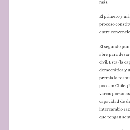
más.
El primero y más
proceso constitu
entre convenci
El segundo punt
abre para desar
civil. Esta (la 
democrática y u
premia la respu
poco en Chile. 
varias personas
capacidad de del
intercambio raz
que tengan senti