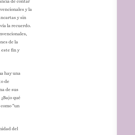
ancia de contar
vencionales y la
ancartas y sin
ía la recuerdo.
convencionales,
ones de la
este fin y
ema hay una
to de
na de sus
? ¿Bajo qué
s como “un
midad del