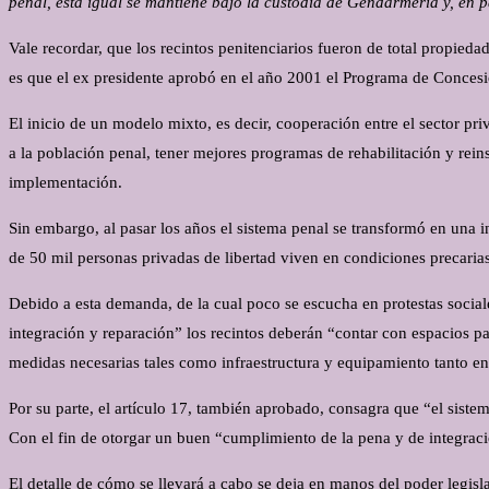
penal, esta igual se mantiene bajo la custodia de Gendarmería y, en p
Vale recordar, que los recintos penitenciarios fueron de total propied
es que el ex presidente aprobó en el año 2001 el Programa de Concesio
El inicio de un modelo mixto, es decir, cooperación entre el sector pri
a la población penal, tener mejores programas de rehabilitación y reins
implementación.
Sin embargo, al pasar los años el sistema penal se transformó en una i
de 50 mil personas privadas de libertad viven en condiciones precarias
Debido a esta demanda, de la cual poco se escucha en protestas sociale
integración y reparación” los recintos deberán “contar con espacios par
medidas necesarias tales como infraestructura y equipamiento tanto en 
Por su parte, el artículo 17, también aprobado, consagra que “el sist
Con el fin de otorgar un buen “cumplimiento de la pena y de integraci
El detalle de cómo se llevará a cabo se deja en manos del poder legisla