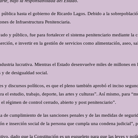
arte, bajo la responsabilidad del Estado.
ad pública hasta el gobierno de Ricardo Lagos. Debido a la sobrepoblaci
nes de Infraestructura Penitenciaria.
vado y público, fue para fortalecer el sistema penitenciario mediante la 
erción, e invertir en la gestión de servicios como alimentación, aseo, sa
ndustria lucrativa. Mientras el Estado desenvuelve miles de millones en
 y de desigualdad social.
s y discursos políticos, es que el pleno también aprobó el inciso segundo
a el estudio, trabajo, deporte, las artes y culturas”. Así mismo, para “
el régimen de control cerrado, abierto y post penitenciario”.
ema de cumplimiento de las sanciones penales y de las medidas de seguri
ón e inserción social de la persona que cumpla una condena judicial”, p
tivo, dado que la Constitución es un esqueleto para que las leyes y polí