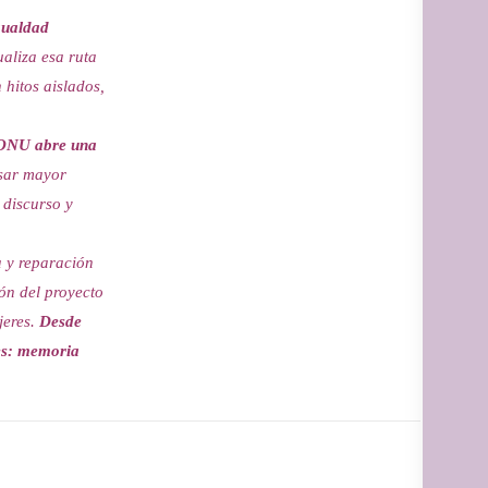
gualdad
aliza esa ruta
 hitos aislados,
a ONU abre una
lsar mayor
 discurso y
a y reparación
ión del proyecto
jeres.
Desde
res: memoria