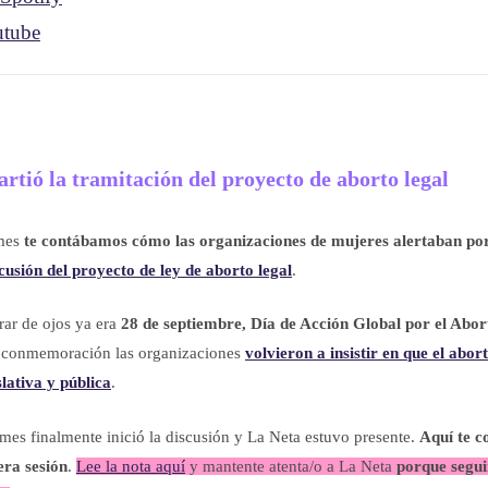
tube
artió la tramitación del proyecto de aborto legal
 mes
te contábamos cómo las organizaciones de mujeres alertaban p
usión del proyecto de ley de aborto legal
.
rar de ojos ya era
28 de septiembre, Día de Acción Global por el Abor
a conmemoración las organizaciones
volvieron a insistir en que el abor
slativa y pública
.
 mes finalmente inició la discusión y La Neta estuvo presente.
Aquí te 
era sesión
.
Lee la nota aquí
y mantente atenta/o a La Neta
porque segu