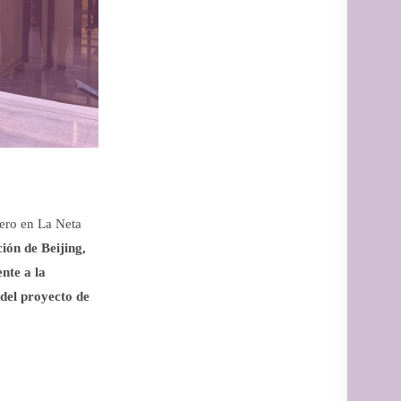
pero en La Neta
ión de Beijing,
nte a la
n del proyecto de