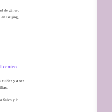
dad de género
en Beijing,
l centro
a cuidar y a ser
lias
.
a Salvo y la