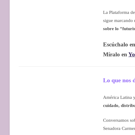
La Plataforma de
sigue marcando 
sobre lo “futuri
Escúchalo e
Míralo en
Yo
Lo que nos d
América Latina 
cuidado, distri
Conversamos sobr
Senadora Carmen