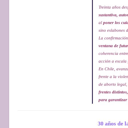
Treinta años des
sustantiva, auto
al
poner los cui
sino eslabones 
La confirmación
ventana de futu
coherencia entre
acción a escala 
En Chile, avanza
frente a la viole
de aborto legal,
frentes distint
para garantizar 
30 años de l