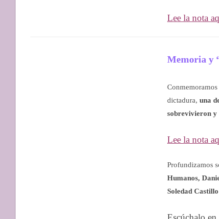
Lee la nota a
Memoria y “
Conmemoramos otr
dictadura,
una de
sobrevivieron y
Lee la nota aq
Profundizamos s
Humanos, Danie
Soledad Castillo
Escúchalo en