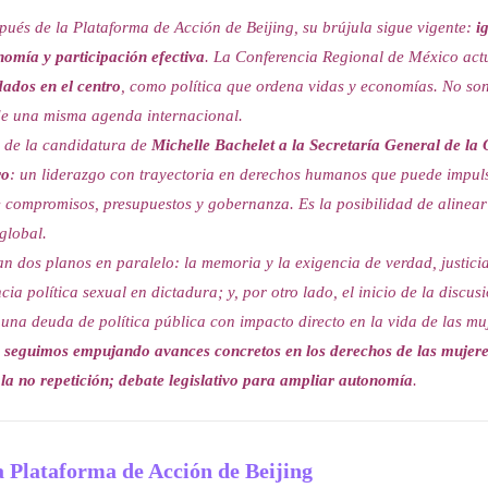
pués de la Plataforma de Acción de Beijing, su brújula sigue vigente:
i
nomía y participación efectiva
. La Conferencia Regional de México actu
dados en el centro
, como política que ordena vidas y economías. No son
de una misma agenda internacional.
 de la candidatura de
Michelle Bachelet a la Secretaría General de l
ro
: un liderazgo con trayectoria en derechos humanos que puede impu
 compromisos, presupuestos y gobernanza. Es la posibilidad de alinear
global.
n dos planos en paralelo: la memoria y la exigencia de verdad, justici
ncia política sexual en dictadura; y, por otro lado, el inicio de la discus
 una deuda de política pública con impacto directo en la vida de las mu
os, seguimos empujando avances concretos en los derechos de las muje
la no repetición; debate legislativo para ampliar autonomía
.
a Plataforma de Acción de Beijing