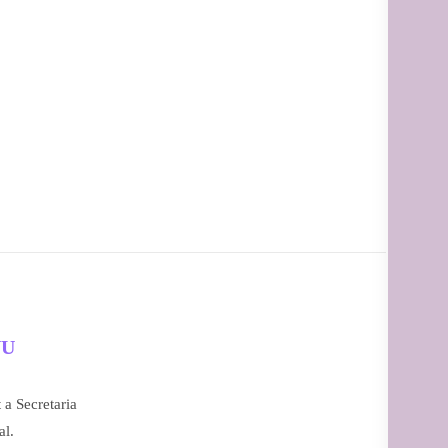
NU
 a Secretaria
al.