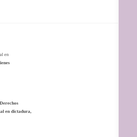
al en
ienes
 Derechos
ual en dictadura,