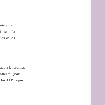
interpelación
ialismo, la
ión de los
zo a la reforma:
enfrente,
¿Por
e las AFP pagan