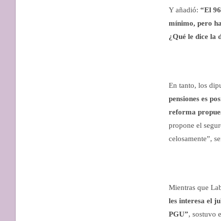
Y añadió:
“El 96
mínimo, pero hay
¿Qué le dice la
En tanto, los di
pensiones es po
reforma propues
propone el segur
celosamente”, s
Mientras que Lab
les interesa el 
PGU”
, sostuvo 