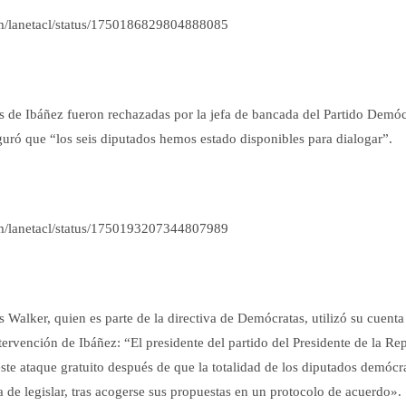
com/lanetacl/status/1750186829804888085
s de Ibáñez fueron rechazadas por la jefa de bancada del Partido Demóc
guró que “los seis diputados hemos estado disponibles para dialogar”.
com/lanetacl/status/1750193207344807989
 Walker, quien es parte de la directiva de Demócratas, utilizó su cuent
ntervención de Ibáñez: “
El presidente del partido del Presidente de la Re
este ataque gratuito después de que la totalidad de los diputados demócr
a de legislar, tras acogerse sus propuestas en un protocolo de acuerdo»
.