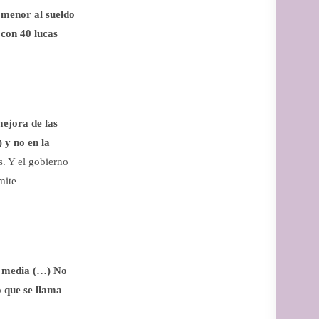
 menor al sueldo
 con 40 lucas
ejora de las
 y no en la
. Y el gobierno
mite
e media (…) No
o que se llama