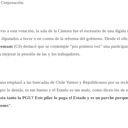
a Corporación.
io a esta votación, la sala de la Cámara fue el escenario de una álgida 
 diputados a favor o en contra de la reforma del gobierno. Desde el ofic
eomans
(CS) destacó que se contemple “por primera vez” una participac
 mejorar la pensión de las y los trabajadores.
ns emplazó a las bancadas de Chile Vamos y Republicanos por su recha
, por lo demás, es tan bueno y el Estado es tan malo, como dicen los de 
usta tanto la PGU? Este pilar lo paga el Estado y es un parche porqu
iones
”.