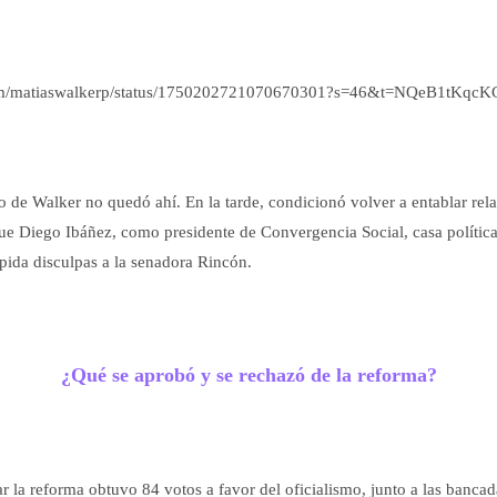
r.com/matiaswalkerp/status/1750202721070670301?s=46&t=NQeB1tKqc
 de Walker no quedó ahí. En la tarde, condicionó volver a entablar rela
ue Diego Ibáñez, como presidente de Convergencia Social, casa política
 pida disculpas a la senadora Rincón.
¿Qué se aprobó y se rechazó de la reforma?
ar la reforma obtuvo 84 votos a favor del oficialismo, junto a las bancad