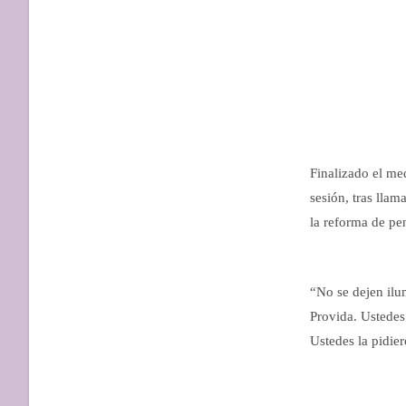
Finalizado el me
sesión, tras lla
la reforma de pe
“No se dejen il
Provida. Ustedes 
Ustedes la pidie