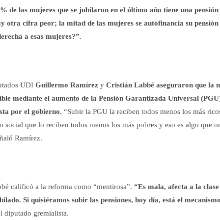
% de las mujeres que se jubilaron en el último año tiene una pensión
 otra cifra peor; la mitad de las mujeres se autofinancia su pensión
 derecha a esas mujeres?”
.
putados UDI
Guillermo Ramírez
y
Cristián Labbé
aseguraron que la m
sible mediante el aumento de la Pensión Garantizada Universal (PGU)
ta por el gobierno.
“Subir la PGU la reciben todos menos los más ricos
o social que lo reciben todos menos los más pobres y eso es algo que o
eñaló Ramírez.
bé calificó a la reforma como “mentirosa”.
“Es mala, afecta a la clas
jubilado. Si quisiéramos subir las pensiones, hoy día, está el mecanism
el diputado gremialista.