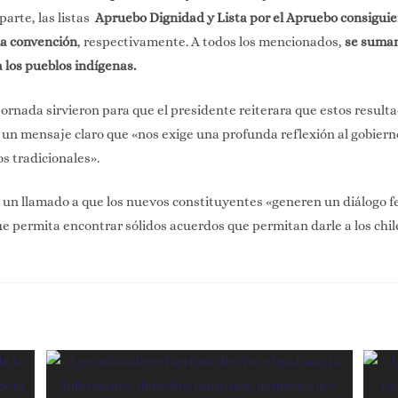
parte, las listas
Apruebo Dignidad y Lista por el Apruebo consiguier
la convención
, respectivamente. A todos los mencionados,
se suman
 los pueblos indígenas.
 jornada sirvieron para que el presidente reiterara que estos result
un mensaje claro que «nos exige una profunda reflexión al gobierno
os tradicionales».
o un llamado a que los nuevos constituyentes «generen un diálogo f
e permita encontrar sólidos acuerdos que permitan darle a los chi