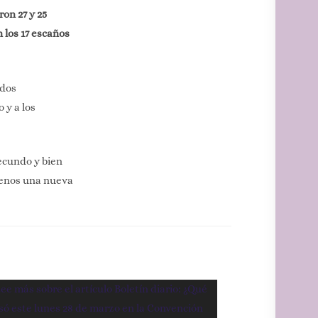
on 27 y 25
 los 17 escaños
ados
 y a los
ecundo y bien
lenos una nueva