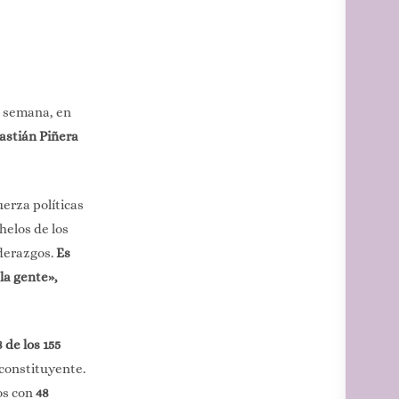
e semana, en
astián Piñera
uerza políticas
elos de los
derazgos.
Es
la gente»,
 de los 155
 constituyente.
os con
48